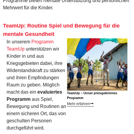
Programme bieten mentale Unterstützung und persönlichen
Mehrwert für die Kinder.
TeamUp: Routine Spiel und Bewegung für die
mentale Gesundheit
In unserem
Programm
TeamUp
unterstützen wir
Kinder in und aus
Kriegsgebieten dabei, ihre
Widerstandskraft zu stärken
und ihren Empfindungen
Raum zu geben. Möglich
macht das ein
evaluiertes
TeamUp – Unser preisgekröntes
Programm
Programm
aus Spiel,
Mehr erfahren
Bewegung und Routinen an
einem sicheren Ort, das von
geschulten Personen
durchgeführt wird.