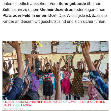
unterschiedlich aussehen: Vom
Schulgebäude
über ein
Zelt
bis hin zu einem
Gemeindezentrum
oder sogar einem
Platz oder Feld in einem Dorf
. Das Wichtigste ist, dass die
Kinder an diesem Ort geschützt sind und sich sicher fühlen.
KINDER IN EINEM UNSERER GESCHÜTZEN RÄUME – EINEM SICHEREN
HAUS IN SRI LANKA.
Foto: War Child